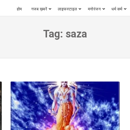
होम
गजब ख़बरें
लाइफस्टाइल
मनोरंजन
धर्म कर्म
Tag:
saza