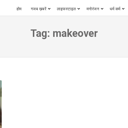
होम
गजब ख़बरें
लाइफस्टाइल
मनोरंजन
धर्म कर्म
Tag:
makeover