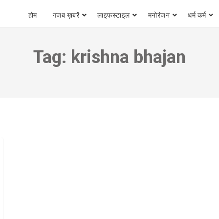
होम
गजब ख़बरें
लाइफस्टाइल
मनोरंजन
धर्म कर्म
Tag:
krishna bhajan