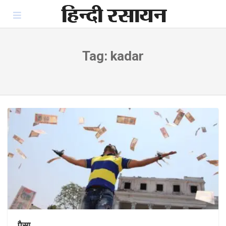
Skip
to
content
Tag:
kadar
पैसा