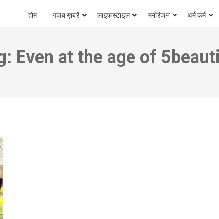
होम
गजब ख़बरें
लाइफस्टाइल
मनोरंजन
धर्म कर्म
g:
Even at the age of 5beauti