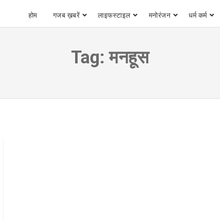
होम
गजब ख़बरें
लाइफस्टाइल
मनोरंजन
धर्म कर्म
Tag:
मनहूस